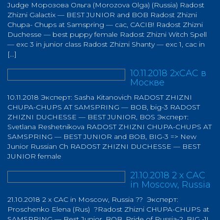
Judge Морозова Ольга (Morozova Olga) (Russia) Radost
Zhizni Galactix — BEST JUNIOR and BOB Radost Zhizni
Chupa- Chups at Samspring — cac, CACIB! Radost Zhizni
Duchesse — best puppy female Radost Zhizni Witch Spell
— exc 3 in junior class Radost Zhizni Shanty — exc 1, cac in
[…]
10.11.2018 2хСАС в
Москве
10.11.2018 Эксперт: Sasha Kitanovich RADOST ZHIZNI
CHUPA-CHUPS AT SAMSPRING — BOB, big-3 RADOST
ZHIZNI DUCHESSE — BEST JUNIOR, BOS Эксперт:
Svetlana Reshetnikova RADOST ZHIZNI CHUPA-CHUPS AT
SAMSPRING — BEST JUNIOR and BOB, BIG-3 => New
Junior Russian Ch RADOST ZHIZNI DUCHESSE — BEST
JUNIOR female
21.10.2018 2 х CAC
in Moscow, Russia
21.10.2018 2 х CAC in Moscow, Russia ?? Эксперт:
Proschenko Elena (Rus) ?Radost Zhizni CHUPA-CHUPS at
SAMSPRING — Best Junior, BOB, Pride of Russia-2, BIG -1!