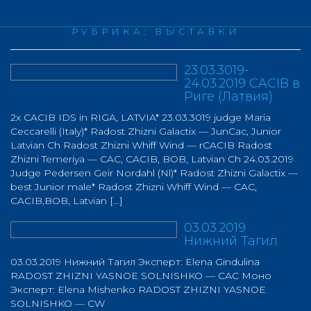
РУБРИКА:
ВЫСТАВКИ
23.03.3019-
24.03.2019 CACIB в
Риге (Латвия)
2x CACIB IDS in RIGA, LATVIA* 23.03.3019 judge Maria
Ceccarelli (Italy)* Radost Zhizni Galactix — JunCac, Junior
Latvian Ch Radost Zhizni Whiff Wind — rCACIB Radost
Zhizni Temeriya — CAC, CACIB, BOB, Latvian Ch 24.03.2019
Judge Pedersen Geir Nordahl (Nl)* Radost Zhizni Galactix —
best Junior male* Radost Zhizni Whiff Wind — CAC,
CACIB,BOB, Latvian […]
03.03.2019
Нижний Тагил
03.03.2019 Нижний Тагил Эксперт: Elena Gindulina
RADOST ZHIZNI YASNOE SOLNISHKO — САС Моно
Эксперт: Elena Mishenkо RADOST ZHIZNI YASNOE
SOLNISHKO — CW