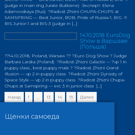
(judge in main ring Jurate Butkiene) Эксперт: Elena
Adamovskaya (Rus) ?Radost Zhizni CHUPA-CHUPS at
SAMSPRING — Best Junior, BOB, Pride of Russia-1, BIG -1!
BIS Junior-1 and BIS-3 (judge in […]
14.10.2018 EuroDog
Show в Варшаве
(Польша)
??14.10.2018, Poland, Warsaw ?? ?Euro Dog Show ? Judge
Barbara Larska (Poland) ?Radost Zhizni Galactix — ?vp 1 in
puppy class , best puppy male ? ?Radost Zhizni Grand
Illusion — vp 2 in puppy class ?Radost Zhizni Dynasty of
Space Style — vp 2 in puppy class ?Radost Zhizni Chupa-
Chups at Samspring — exc 3 in junior class […]
Навигация
Назад
1
…
13
14
15
Далее
по
записям
Щенки самоеда