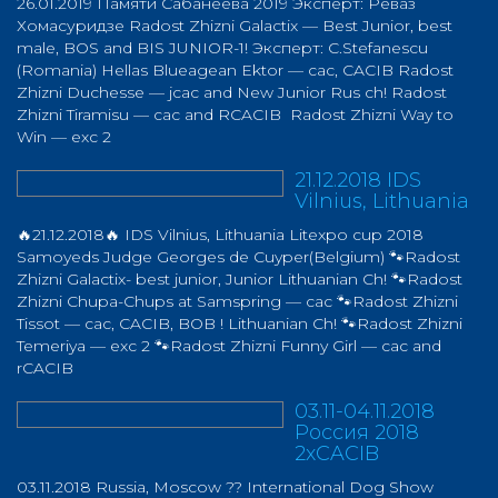
26.01.2019 Памяти Сабанеева 2019 Эксперт: Реваз
Хомасуридзе Radost Zhizni Galactix — Best Junior, best
male, BOS and BIS JUNIOR-1! Эксперт: C.Stefanescu
(Romania) Hellas Blueagean Ektor — cac, CACIB Radost
Zhizni Duchesse — jcac and New Junior Rus ch! Radost
Zhizni Tiramisu — cac and RCACIB Radost Zhizni Way to
Win — exc 2
21.12.2018 IDS
Vilnius, Lithuania
🔥21.12.2018🔥 IDS Vilnius, Lithuania Litexpo cup 2018
Samoyeds Judge Georges de Cuyper(Belgium) 🐾Radost
Zhizni Galactix- best junior, Junior Lithuanian Ch! 🐾Radost
Zhizni Chupa-Chups at Samspring — cac 🐾Radost Zhizni
Tissot — cac, CACIB, BOB ! Lithuanian Ch! 🐾Radost Zhizni
Temeriya — exc 2 🐾Radost Zhizni Funny Girl — cac and
rCACIB
03.11-04.11.2018
Россия 2018
2хCACIB
03.11.2018 Russia, Moscow ?? International Dog Show