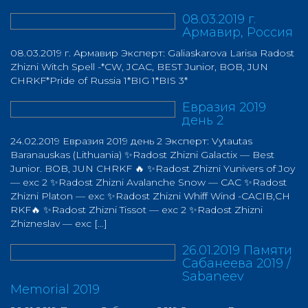
08.03.2019 г.
Армавир, Россия
08.03.2019 г. Армавир Эксперт: Galiaskarova Larisa Radost
Zhizni Witch Spell -*CW, JCAC, BEST Junior, BOB, JUN
CHRKF*Pride of Russia 1*BIG 1*BIS 3*
Евразия 2019
день 2
24.02.2019 Евразия 2019 день 2 Эксперт: Vytautas
Baranauskas (Lithuania) ✨Radost Zhizni Galactix — Best
Junior. BOB, JUN CHRKF 🔥 ✨Radost Zhizni Yunivers of Joy
— exc 2 ✨Radost Zhizni Avalanche Snow — CAC ✨Radost
Zhizni Platon — exc ✨Radost Zhizni Whiff Wind -CACIB,CH
RKF🔥 ✨Radost Zhizni Tissot — exc 2 ✨Radost Zhizni
Zhizneslav — exc […]
26.01.2019 Памяти
Сабанеева 2019 /
Sabaneev
Memorial 2019