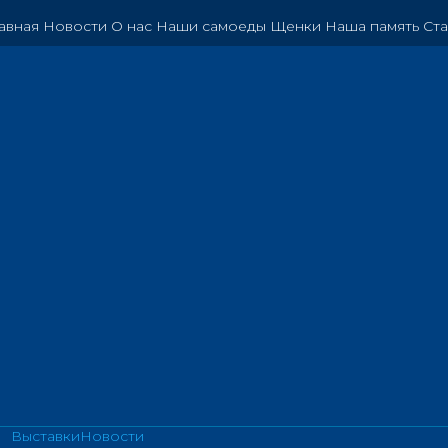
авная
Новости
О нас
Наши самоеды
Щенки
Наша память
Ста
Выставки
Новости