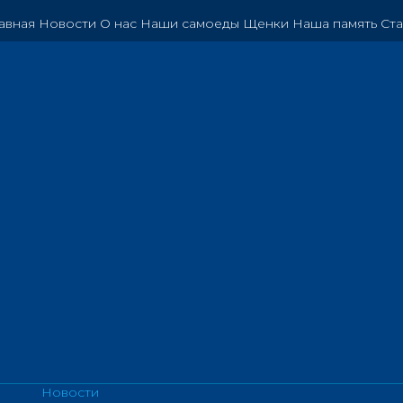
авная
Новости
О нас
Наши самоеды
Щенки
Наша память
Ста
Новости