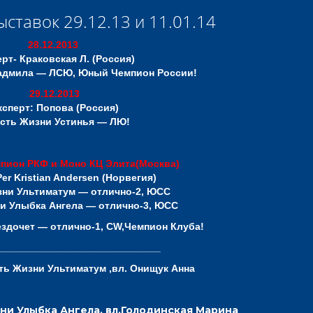
ыставок 29.12.13 и 11.01.14
28.12.2013
рт- Краковская Л. (Россия)
адмила — ЛСЮ, Юный Чемпион России!
29.12.2013
ксперт: Попова (Россия)
сть Жизни Устинья — ЛЮ!
пион РКФ и Моно КЦ Элита(Москва)
er Kristian Andersen
(Норвегия)
зни Ультиматум — отлично-2, ЮСС
и Улыбка Ангела
— отлично-3, ЮСС
здочет — отлично-1, CW,Чемпион Клуба!
_____________________________
ть Жизни Ультиматум ,вл. Онищук Анна
ни Улыбка Ангела, вл.Голодинская Марина