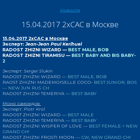
Новости
15.04.2017 2хCAC в Москве
15.04.2017 2хCAC в Москве
Эксперт:
Jean-Jean Paul Kerihuel
RADOST ZHIZNI WIZARD —
BEST MALE, BOB
RADOST ZHIZNI TIRAMISU —
BEST BABY AND BIS BABY-
2
Эксперт:
Sergei Slukin
RADOST ZHIZNI WIZARD —
BEST MALE, BOB
RAOST ZHIZNI MADEMOISELLE COCO-
BEST JUNIOR, BOS
— NEW JUN RUS CH
RADOST ZHIZNI TEMERIYA —
BEST BABY
Моно самоедов
Эксперт:
Piotr Krol
RADOST ZHIZNI WIZARD —
BEST MALE
RADOST ZHIZNI TEMERIYA —
BEST BABY
RADOST ZHIZNI WISPER OF LOVE —
BEST FEMALE = NEW
GRAND CH!
RADOST ZHIZNI FROSTI MOON —
CW, NEW GRAND CH!