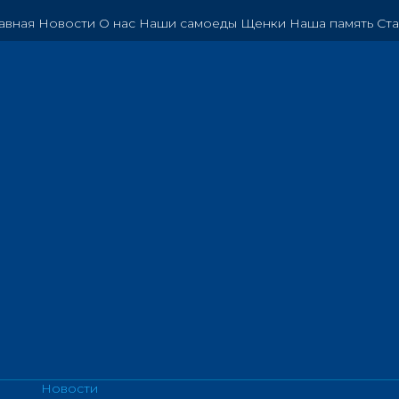
авная
Новости
О нас
Наши самоеды
Щенки
Наша память
Ста
Новости