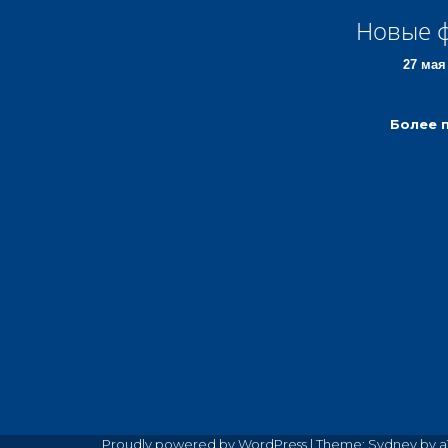
Новые ф
27 мая
Более 
Proudly powered by WordPress
|
Theme:
Sydney
by a